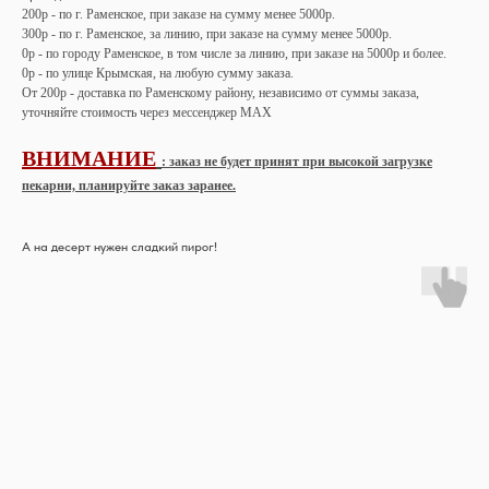
200р - по г. Раменское, при заказе на сумму менее 5000р.
300р - по г. Раменское, за линию, при заказе на сумму менее 5000р.
0р - по городу Раменское, в том числе за линию, при заказе на 5000р и более.
0р - по улице Крымская, на любую сумму заказа.
От 200р - доставка по Раменскому району, независимо от суммы заказа,
уточняйте стоимость через мессенджер MAX
ВНИМАНИЕ
: заказ не будет принят при высокой загрузке
пекарни, планируйте заказ заранее.
А на десерт нужен сладкий пирог!