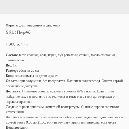
Пирог с шампиньонами и сливками
SKU:
Пир46
1 300
р.
/
1 kg
Состав:
тесто слоеное, соль, перец, лук репчатый, сливки, масло сливочное,
шампиньоны
Вес:
1кг
Размер:
20см на 20 см
Когда заказывать:
за сутки и ранее
Оплата:
при получении, без предоплаты. Наличные или перевод. Оплата картой
временно не доступна.
Доставка:
Привозим точно к нужному времени 99% заказов. Если что-то
пойдет не так, вас поставят в известность и тогда мы с вами договоримся о
переносе времени.
Сладкие пироги привозим комнатной температуры. Сытные пироги горячими и
хрустящими.
Доставка или самовывоз возможны на любое время следующего дня или любой
другой день с 9.00 до 21.00, если на эту дату, время или интервал есть места.
Цена доставки: