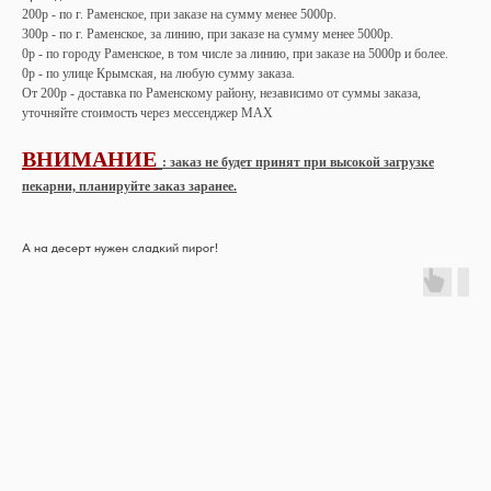
200р - по г. Раменское, при заказе на сумму менее 5000р.
300р - по г. Раменское, за линию, при заказе на сумму менее 5000р.
0р - по городу Раменское, в том числе за линию, при заказе на 5000р и более.
0р - по улице Крымская, на любую сумму заказа.
От 200р - доставка по Раменскому району, независимо от суммы заказа,
уточняйте стоимость через мессенджер MAX
ВНИМАНИЕ
: заказ не будет принят при высокой загрузке
пекарни, планируйте заказ заранее.
А на десерт нужен сладкий пирог!