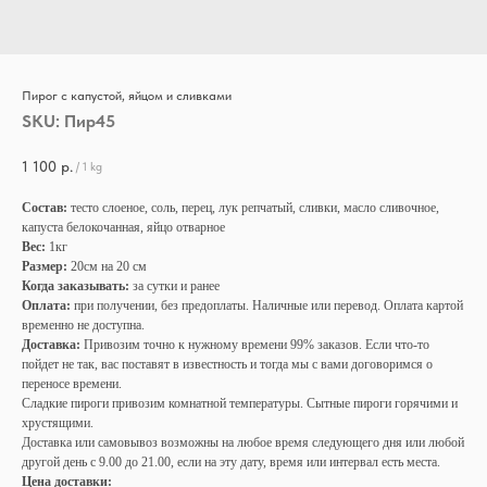
Пирог с капустой, яйцом и сливками
SKU:
Пир45
1 100
р.
/
1 kg
Состав:
тесто слоеное, соль, перец, лук репчатый, сливки, масло сливочное,
капуста белокочанная, яйцо отварное
Вес:
1кг
Размер:
20см на 20 см
Когда заказывать:
за сутки и ранее
Оплата:
при получении, без предоплаты. Наличные или перевод. Оплата картой
временно не доступна.
Доставка:
Привозим точно к нужному времени 99% заказов. Если что-то
пойдет не так, вас поставят в известность и тогда мы с вами договоримся о
переносе времени.
Сладкие пироги привозим комнатной температуры. Сытные пироги горячими и
хрустящими.
Доставка или самовывоз возможны на любое время следующего дня или любой
другой день с 9.00 до 21.00, если на эту дату, время или интервал есть места.
Цена доставки: