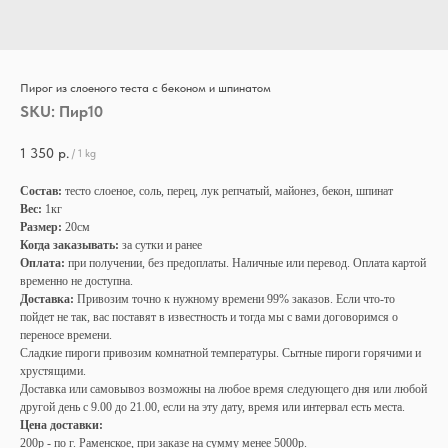
Пирог из слоеного теста с беконом и шпинатом
SKU:
Пир10
1 350
р.
/
1 kg
Состав:
тесто слоеное, соль, перец, лук репчатый, майонез, бекон, шпинат
Вес:
1кг
Размер:
20см
Когда заказывать:
за сутки и ранее
Оплата:
при получении, без предоплаты. Наличные или перевод. Оплата картой
временно не доступна.
Доставка:
Привозим точно к нужному времени 99% заказов. Если что-то
пойдет не так, вас поставят в известность и тогда мы с вами договоримся о
переносе времени.
Сладкие пироги привозим комнатной температуры. Сытные пироги горячими и
хрустящими.
Доставка или самовывоз возможны на любое время следующего дня или любой
другой день с 9.00 до 21.00, если на эту дату, время или интервал есть места.
Цена доставки:
200р - по г. Раменское, при заказе на сумму менее 5000р.