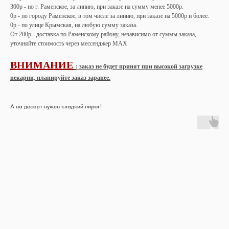
300р - по г. Раменское, за линию, при заказе на сумму менее 5000р.
0р - по городу Раменское, в том числе за линию, при заказе на 5000р и более.
0р - по улице Крымская, на любую сумму заказа.
От 200р - доставка по Раменскому району, независимо от суммы заказа,
уточняйте стоимость через мессенджер MAX
ВНИМАНИЕ
: заказ не будет принят при высокой загрузке
пекарни, планируйте заказ заранее.
А на десерт нужен сладкий пирог!