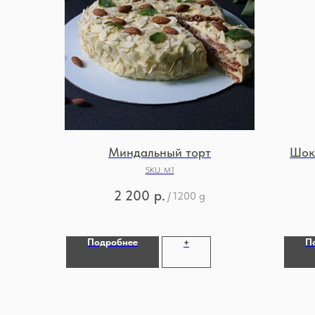
Миндальный торт
Шок
SKU:
М1
2 200
р.
/
1200 g
Подробнее
П
+