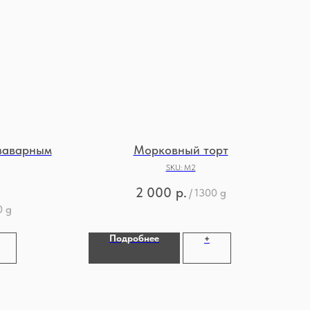
заварным
Морковный торт
SKU:
М2
2 000
р.
/
1300 g
0 g
Подробнее
+