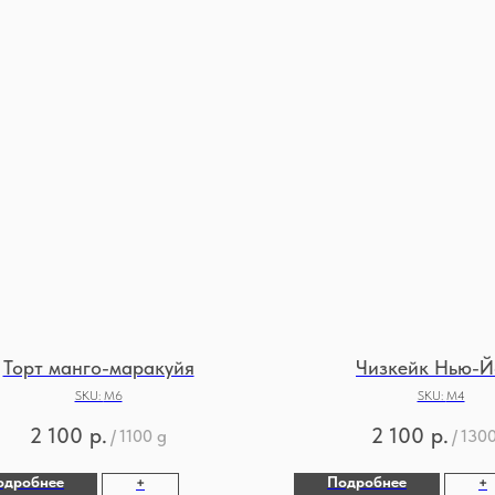
Торт манго-маракуйя
Чизкейк Нью-Й
SKU:
М6
SKU:
М4
2 100
р.
2 100
р.
/
1100 g
/
1300
одробнее
Подробнее
+
+