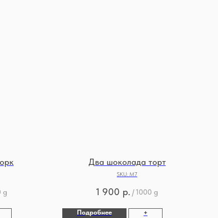
орк
Два шоколада торт
SKU:
М7
1 900
р.
 g
/
1000 g
Подробнее
+