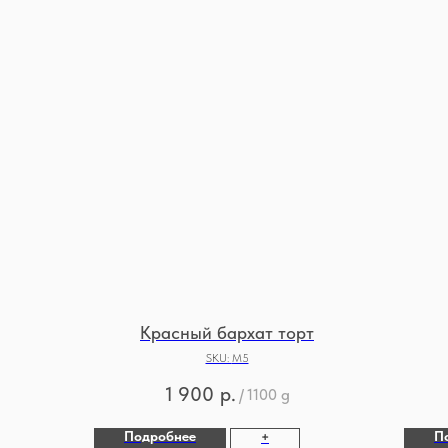
Красный бархат торт
SKU:
М5
1 900
р.
/
1100 g
Подробнее
П
+