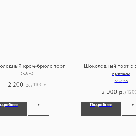
оладный крем-брюле торт
Шоколадный торт с 
кремом
SKU:
М3
SKU:
М8
2 200
р.
/
1100 g
2 000
р.
/
120
одробнее
Подробнее
+
+