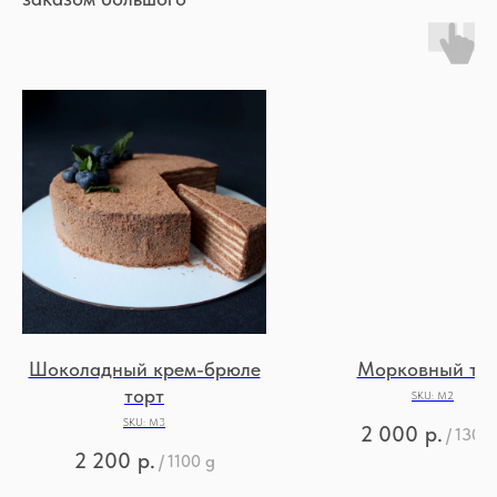
Шоколадный крем-брюле
Морковный то
торт
SKU:
М2
SKU:
М3
2 000
р.
/
1300 
2 200
р.
/
1100 g