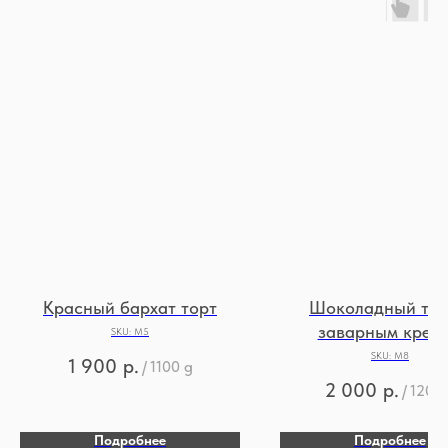
Красный бархат торт
Шоколадный тор
заварным крем
SKU:
М5
SKU:
М8
1 900
р.
/
1100 g
2 000
р.
/
1200 
Подробнее
Подробнее