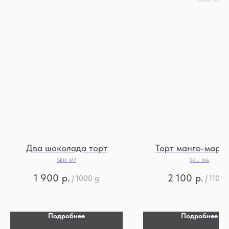
Два шоколада торт
Торт манго-мара
SKU:
М7
SKU:
М6
1 900
р.
2 100
р.
/
1000 g
/
1100 
Подробнее
Подробнее