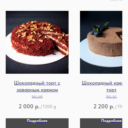
Шоколадный торт с
Шоколадный крем-
заварным кремом
торт
SKU:
М8
SKU:
М3
2 000
р.
2 200
р.
/
1200 g
/
1100 
Подробнее
Подробнее