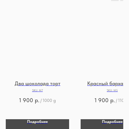
Два шоколада торт
Красный бархат 
SKU:
М7
SKU:
М5
1 900
р.
1 900
р.
/
1000 g
/
1100 
Подробнее
Подробнее