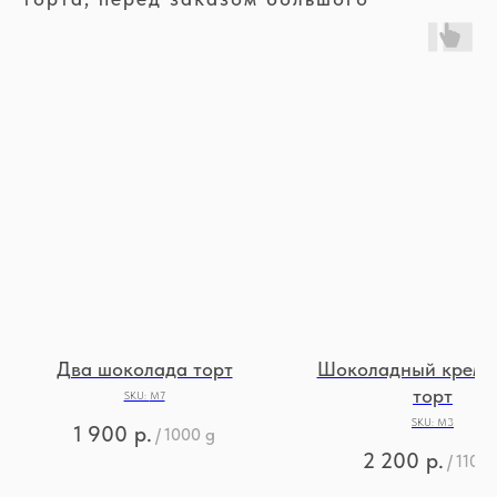
Два шоколада торт
Шоколадный крем-
торт
SKU:
М7
SKU:
М3
1 900
р.
/
1000 g
2 200
р.
/
1100 