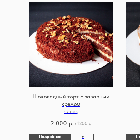
Шоколадный торт с заварным
кремом
SKU:
М8
2 000
р.
/
1200 g
Подробнее
П
+