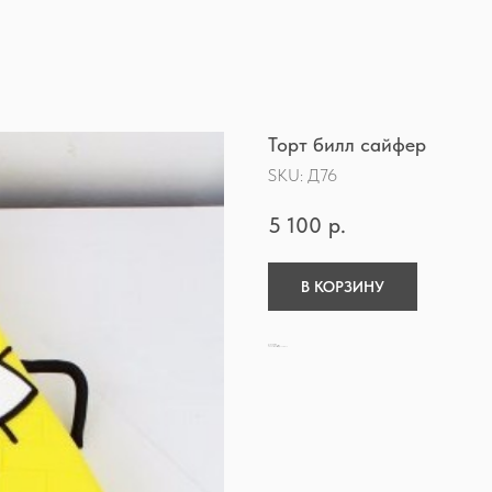
Торт билл сайфер
SKU:
Д76
5 100
р.
В КОРЗИНУ
Покрытие - мастика
Минимальный заказ 3кг
Стоимость итоговая за 3кг, без доп.наценок.