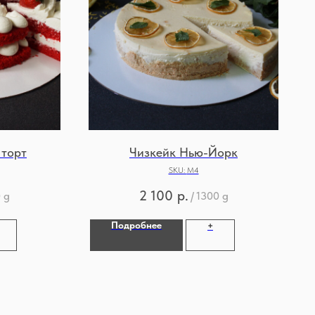
 торт
Чизкейк Нью-Йорк
SKU:
М4
2 100
р.
 g
/
1300 g
Подробнее
+