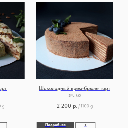
орт
Шоколадный крем-брюле торт
SKU:
М3
2 200
р.
0 g
/
1100 g
Подробнее
+