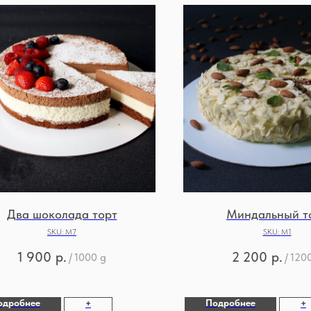
Два шоколада торт
Миндальный т
SKU:
М7
SKU:
М1
1 900
р.
2 200
р.
/
1000 g
/
120
одробнее
Подробнее
+
+