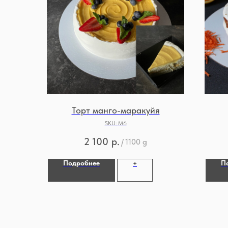
Торт манго-маракуйя
SKU:
М6
2 100
р.
/
1100 g
Подробнее
П
+