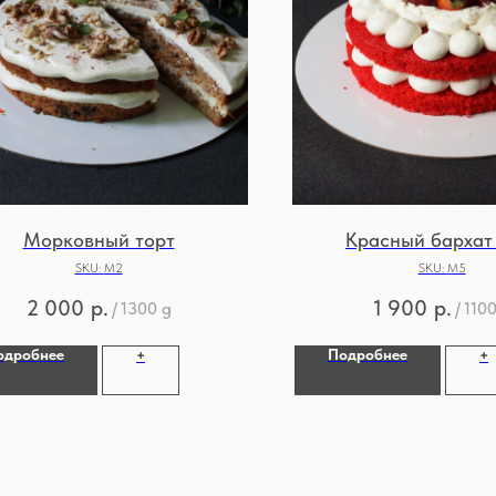
Морковный торт
Красный бархат
SKU:
М2
SKU:
М5
2 000
р.
1 900
р.
/
1300 g
/
1100
одробнее
Подробнее
+
+