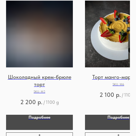
Шоколадный крем-брюле
Торт манго-мара
торт
SKU:
М6
SKU:
М3
2 100
р.
/
1100 
2 200
р.
/
1100 g
Подробнее
Подробнее
+
+