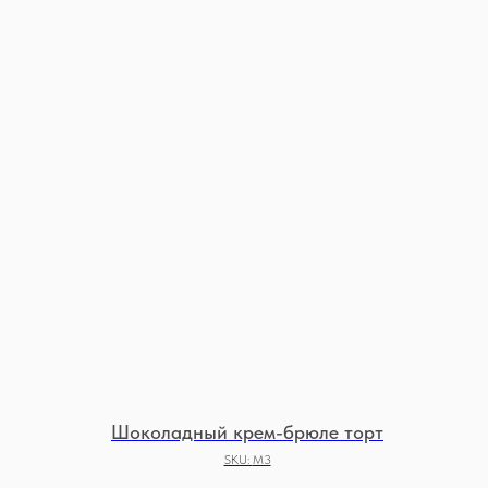
Шоколадный крем-брюле торт
SKU:
М3