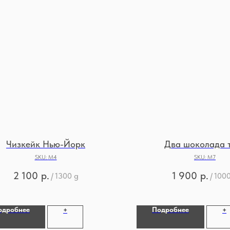
Чизкейк Нью-Йорк
Два шоколада 
SKU:
М4
SKU:
М7
2 100
р.
1 900
р.
/
1300 g
/
1000
одробнее
Подробнее
+
+