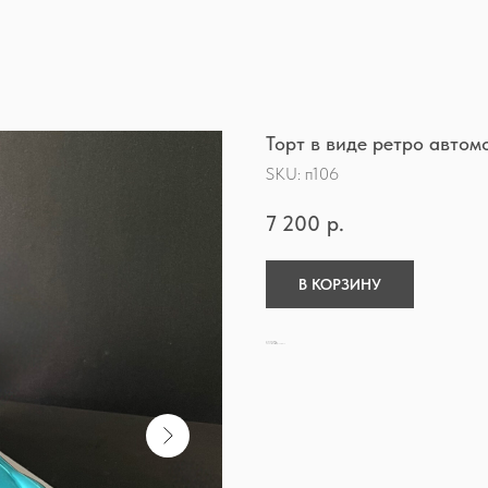
Торт в виде ретро автом
SKU:
п106
7 200
р.
В КОРЗИНУ
Покрытие торта - мастика
Минимальный заказ 3кг
Стоимость итоговая за 3кг, без доп.наценок.