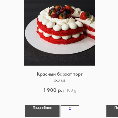
Красный бархат торт
SKU:
М5
1 900
р.
/
1100 g
Подробнее
П
+