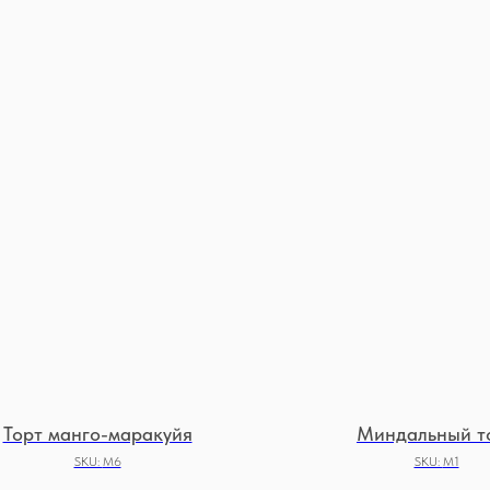
Торт манго-маракуйя
Миндальный т
SKU:
М6
SKU:
М1