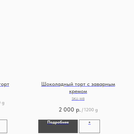
торт
Шоколадный торт с заварным
кремом
SKU:
М8
 g
2 000
р.
/
1200 g
Подробнее
+