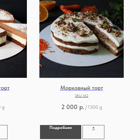
торт
Морковный торт
SKU:
М2
2 000
р.
 g
/
1300 g
Подробнее
+