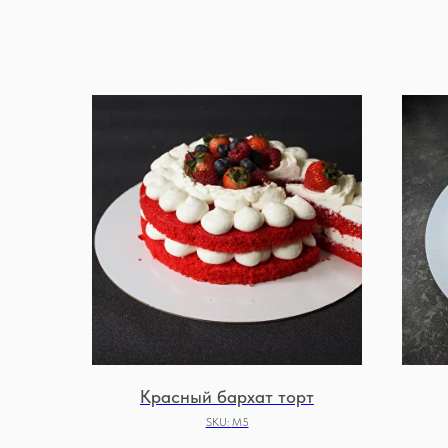
Красный бархат торт
SKU:
М5