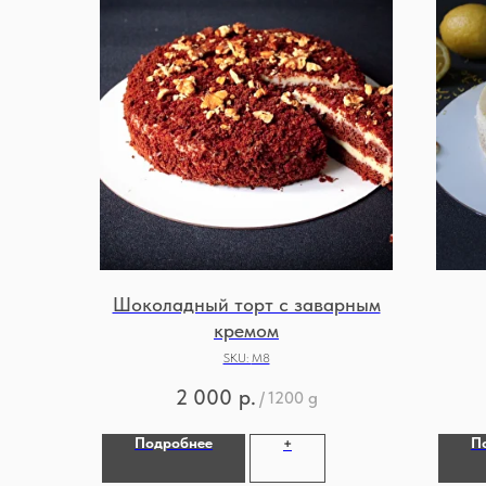
Шоколадный торт с заварным
кремом
SKU:
М8
2 000
р.
/
1200 g
Подробнее
П
+