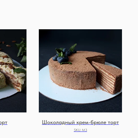
орт
Шоколадный крем-брюле торт
SKU:
М3