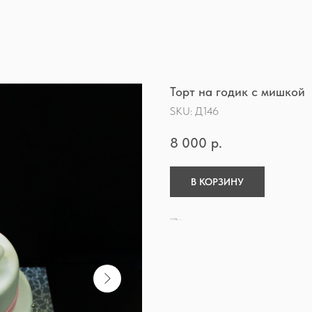
Торт на годик с мишкой
SKU:
Д146
8 000
р.
В КОРЗИНУ
Покрытие торта - мастика
Минимальный заказ 4кг
Стоимость итоговая за 4кг, без доп.наценок.