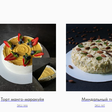
Торт манго-маракуйя
Миндальный т
SKU:
М6
SKU:
М1