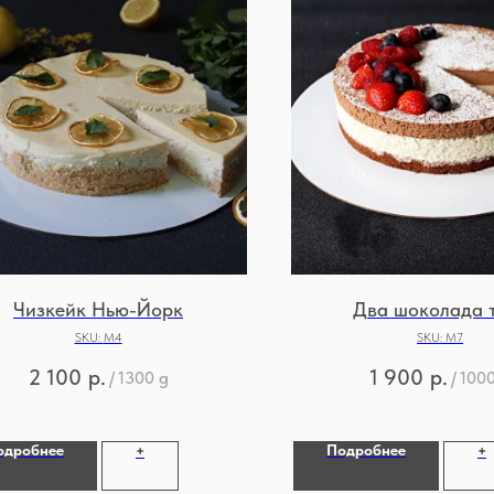
Чизкейк Нью-Йорк
Два шоколада 
SKU:
М4
SKU:
М7
2 100
р.
1 900
р.
/
1300 g
/
1000
одробнее
Подробнее
+
+