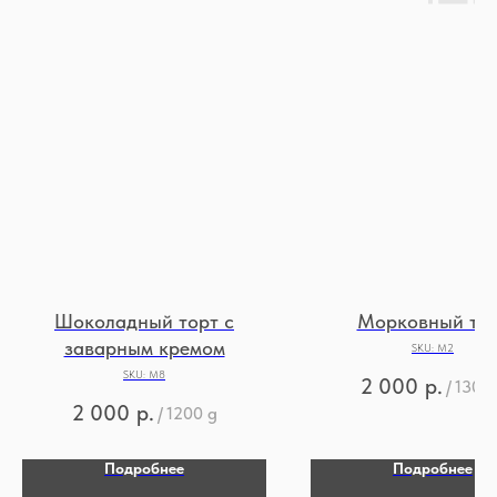
Шоколадный торт с
Морковный то
заварным кремом
SKU:
М2
SKU:
М8
2 000
р.
/
1300 
2 000
р.
/
1200 g
Подробнее
Подробнее