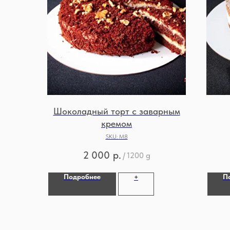
Шоколадный торт с заварным
кремом
SKU:
М8
2 000
р.
/
1200 g
Подробнее
П
+