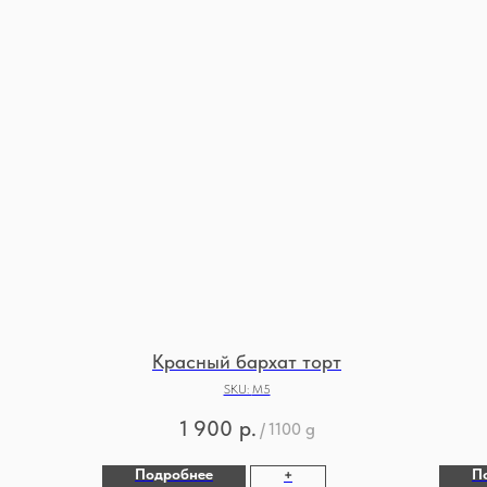
Красный бархат торт
SKU:
М5
1 900
р.
/
1100 g
Подробнее
П
+