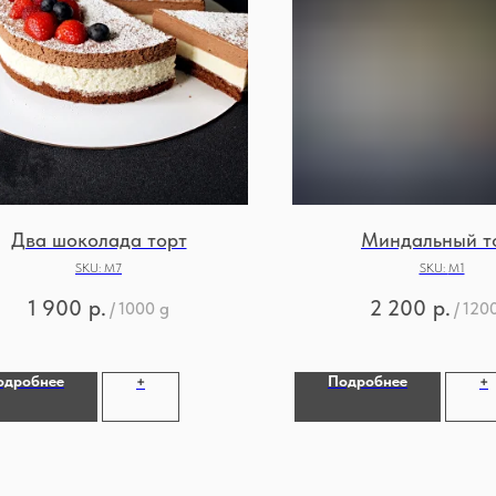
Два шоколада торт
Миндальный т
SKU:
М7
SKU:
М1
1 900
р.
2 200
р.
/
1000 g
/
120
одробнее
Подробнее
+
+