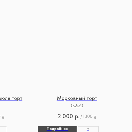
юле торт
Морковный торт
SKU:
М2
2 000
р.
0 g
/
1300 g
Подробнее
+