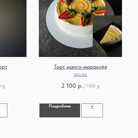
орт
Торт манго-маракуйя
SKU:
М6
2 100
р.
0 g
/
1100 g
Подробнее
+