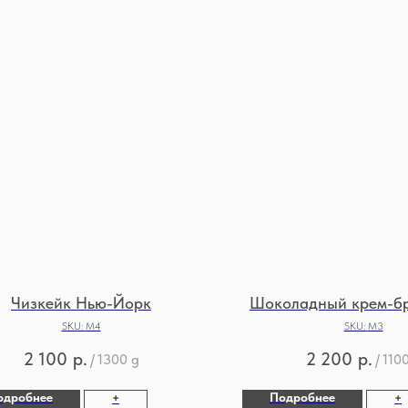
Чизкейк Нью-Йорк
Шоколадный крем-бр
SKU:
М4
SKU:
М3
2 100
р.
2 200
р.
/
1300 g
/
110
одробнее
Подробнее
+
+