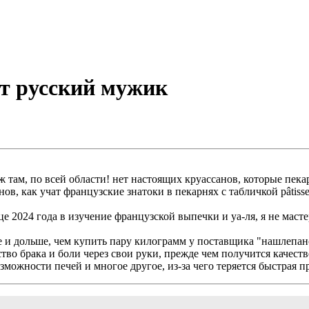
т русский мужик
уж там, по всей области! нет настоящих круассанов, которые пек
в, как учат французские знатоки в пекарнях с табличкой pâtisser
нце 2024 года в изучение французской выпечки и уа-ля, я не мас
же и дольше, чем купить пару килограмм у поставщика "нашлепан
во брака и боли через свои руки, прежде чем получится качеств
ожности печей и многое другое, из-за чего теряется быстрая пр